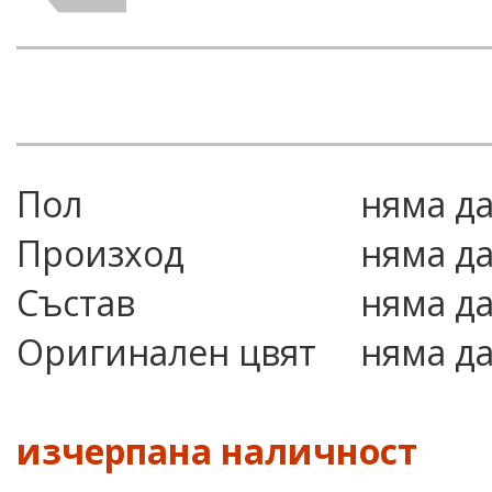
Пол
няма д
Произход
няма д
Състав
няма д
Оригинален цвят
няма д
изчерпана наличност