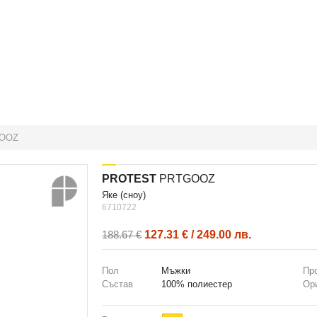
OOZ
PROTEST
PRTGOOZ
яке (сноу)
6710722
127.31 € / 249.00 лв.
188.67 €
Пол
Мъжки
Пр
Състав
100% полиестер
Ор