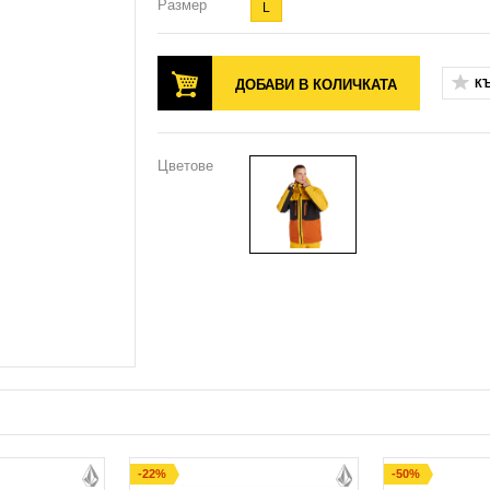
Размер
L
ДОБАВИ В КОЛИЧКАТА
К
Цветове
-22%
-50%