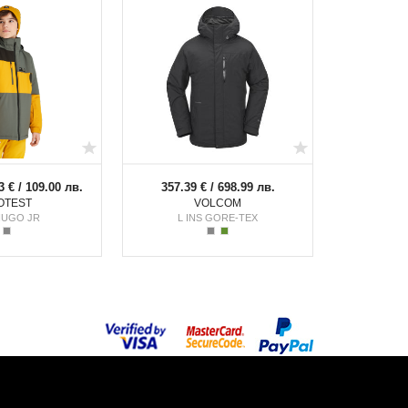
3 € / 109.00 лв.
357.39 € / 698.99 лв.
OTEST
VOLCOM
UGO JR
L INS GORE-TEX