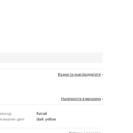
Върни се към продуктите
Наличности в магазини
оизход
Китай
игинален цвят
dark yellow