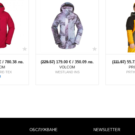
€ / 780.38 лв.
(
229.57
) 179.00 € / 350.09 лв.
(
111.97
) 55.7
OM
VOLCOM
PR
RE-TEX
WESTLAND INS
PRTH
ОБСЛУЖВАНЕ
NEWSLETTER