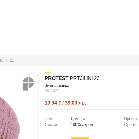
LINI 23
PROTEST
PRTJILINI 23
зимна шапка
9611432
19.94 € / 39.00 лв.
Пол
Дамски
Произх
Състав
100% акрил
Оригин