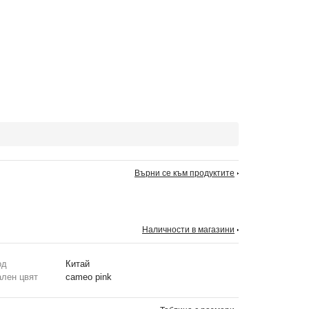
Върни се към продуктите
Наличности в магазини
од
Китай
ален цвят
cameo pink