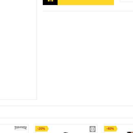
-20%
-40%