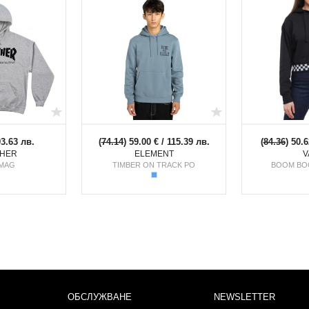
93.63 лв.
(
74.14
) 59.00 € / 115.39 лв.
(
84.36
) 50.6
HER
ELEMENT
V
 MAG
TIMBER ON TRACK PO
BOOM BO
ОБСЛУЖВАНЕ
NEWSLETTER