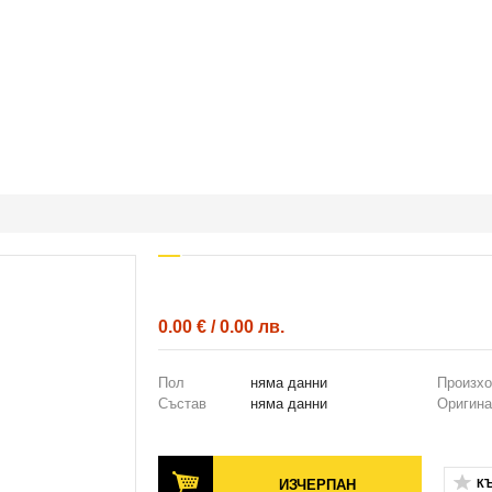
0.00 € / 0.00 лв.
Пол
няма данни
Произх
Състав
няма данни
Оригина
ИЗЧЕРПАН
К