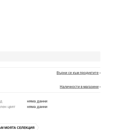
Върни се към продуктите
Наличности в магазини
од
няма данни
лен цвят
няма данни
ЪМ МОЯТА СЕЛЕКЦИЯ