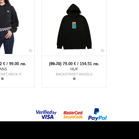
2 € / 99.00 лв.
(
99.70
) 79.00 € / 154.51 лв.
ANS
HUF
OM CHECK IT
BACKSTREET ANGELS