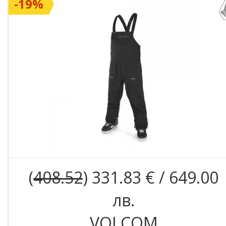
-19%
(
408.52
) 331.83 € / 649.00
лв.
VOLCOM