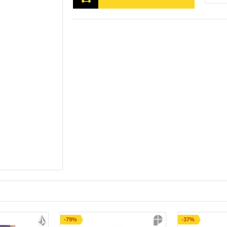
-79%
-37%