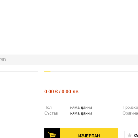
RID
0.00 € / 0.00 лв.
Пол
няма данни
Произх
Състав
няма данни
Оригина
ИЗЧЕРПАН
К