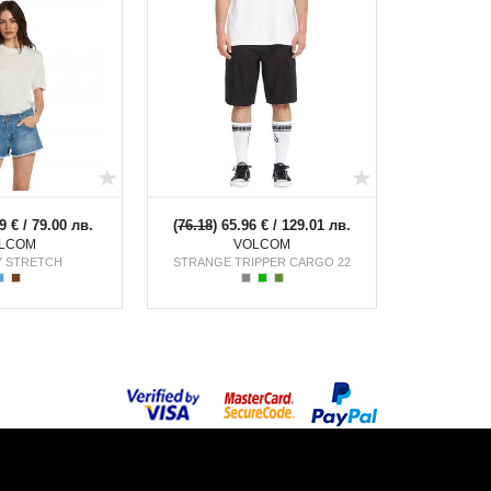
9 € / 79.00 лв.
(
76.18
) 65.96 € / 129.01 лв.
LCOM
VOLCOM
 STRETCH
STRANGE TRIPPER CARGO 22