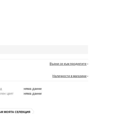
Върни се към продуктите
Наличности в магазини
од
няма данни
лен цвят
няма данни
ЪМ МОЯТА СЕЛЕКЦИЯ