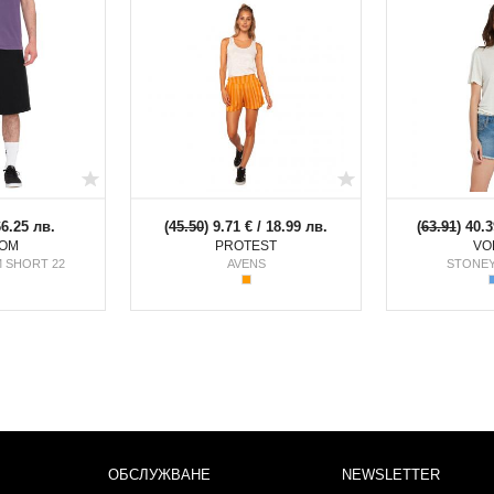
66.25 лв.
(
45.50
) 9.71 € / 18.99 лв.
(
63.91
) 40.3
OM
PROTEST
VO
M SHORT 22
AVENS
STONEY
ОБСЛУЖВАНЕ
NEWSLETTER