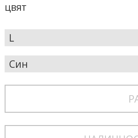
цвят
Р