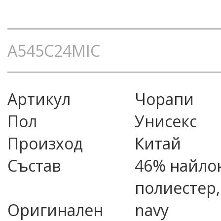
A545C24MIC
Артикул
чорапи
Пол
Унисекс
Произход
Китай
Състав
46% найлон
полиестер,
Оригинален
navy