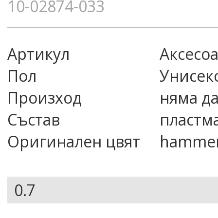
10-02874-033
Артикул
аксесо
Пол
Унисек
Произход
няма д
Състав
пластма
Оригинален цвят
hammer