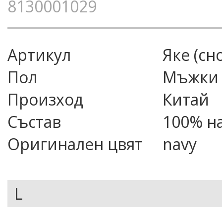
8130001029
Артикул
яке (сн
Пол
Мъжки
Произход
Китай
Състав
100% н
Оригинален цвят
navy