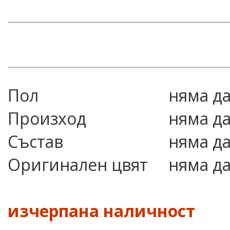
Пол
няма д
Произход
няма д
Състав
няма д
Оригинален цвят
няма д
изчерпана наличност