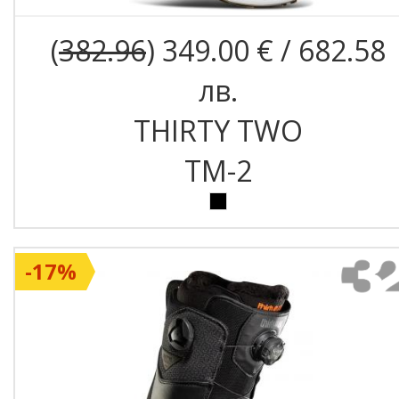
(
382.96
) 349.00 € / 682.58
лв.
THIRTY TWO
TM-2
-17%