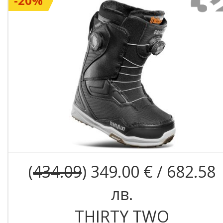
-20%
(
434.09
) 349.00 € / 682.58
лв.
THIRTY TWO