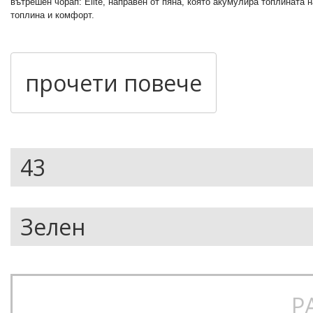
вътрешен чорап: Elite, направен от пяна, която акумулира топлината
топлина и комфорт.
Full zip gater – специално покривало с цип, което ви защитава от ло
прочети повече
двойна BOA система за стяганe на обувката
вътрешна система за стягане при глезена и петата
стелка: Elite, направена от интуитивна пяна.
подметка: Vibram™ - изключително здрава и комфортна.
език: 3-D моделиран
Р