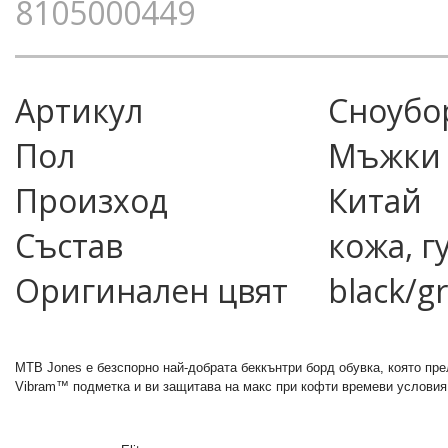
8105000449
Артикул
сноубо
Пол
Мъжки
Произход
Китай
Състав
кожа, г
Оригинален цвят
black/g
MTB Jones е безспорно най-добрата беккънтри борд обувка, която пр
Vibram™ подметка и ви защитава на макс при кофти времеви условия