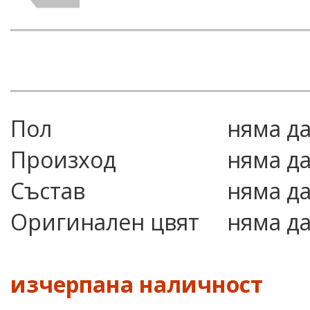
Пол
няма д
Произход
няма д
Състав
няма д
Оригинален цвят
няма д
изчерпана наличност