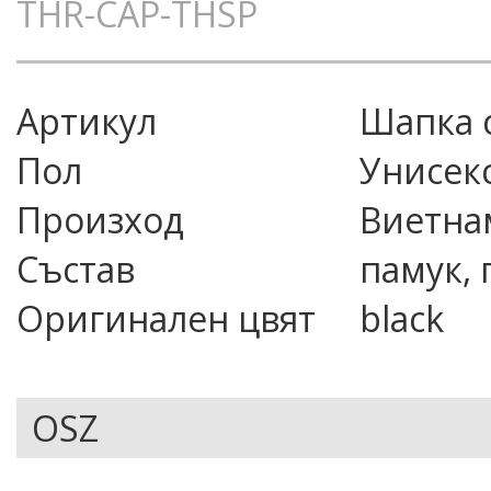
THR-CAP-THSP
Артикул
шапка
Пол
Унисек
Произход
Виетна
Състав
памук,
Оригинален цвят
black