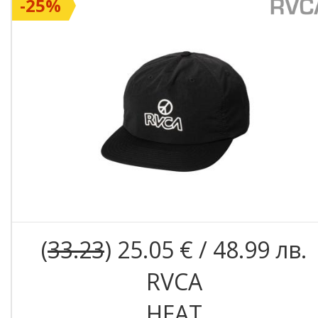
-25%
(
33.23
) 25.05 € / 48.99 лв.
RVCA
HEAT