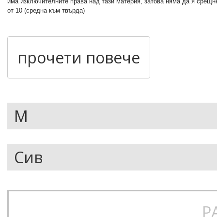
има изключителните права над тази материя, затова няма да я срещне
от 10 (средна към твърда)
Кора: Falcor - 8 от 10 (средна към твърда).
прочети повече
Система за регулиране на наклона на кората, за което не е необходим
Система за омекотяване: EVA с голяма плътност - два отделни слоя о
е за здравина, а вторият е за комфорта на карача.
Вид диск: мини диск система 4X2, подходящи и за система с канал (B
дъската при прес трикове)
Страпове при глезените: Hex Direct Connect
Р
Страпове при пръстите: Hexgrip със заключване