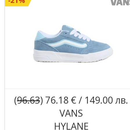
-21%
(
96.63
) 76.18 € / 149.00 лв.
VANS
HYLANE