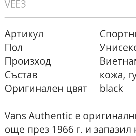
VEE3
Артикул
спорт
Пол
Унисек
Произход
Виетна
Състав
кожа, г
Оригинален цвят
black
Vans Authentic е оригиналн
още през 1966 г. и запазил 