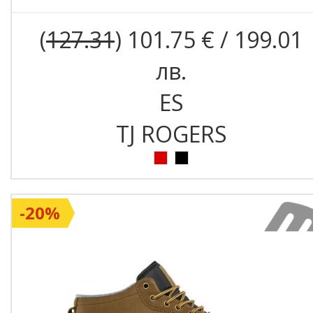
(
127.31
) 101.75 € / 199.01
лв.
ES
TJ ROGERS
-20%