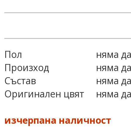
Пол
няма д
Произход
няма д
Състав
няма д
Оригинален цвят
няма д
изчерпана наличност