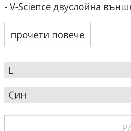
- V-Science двуслойна външ
- водоустойчива и дишаща 
стълб/дишане на мембрана
прочети повече
- V-Science система дишащ
- топла подплата на джобов
- подлепени шевове;
- кройка - Ergo fit
- уплътнение в определени
- регулиране на талията;
- Zip-Tech™ - система за за
Р