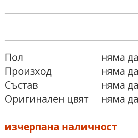
Пол
няма д
Произход
няма д
Състав
няма д
Оригинален цвят
няма д
изчерпана наличност