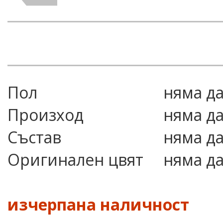
Пол
няма д
Произход
няма д
Състав
няма д
Оригинален цвят
няма д
изчерпана наличност