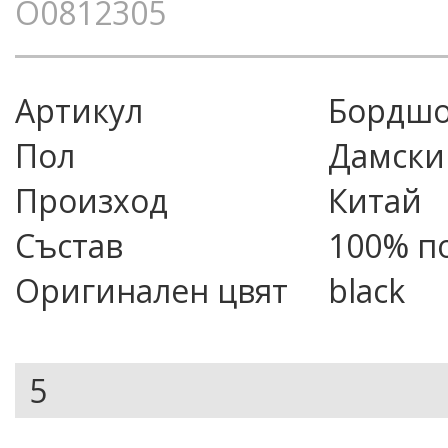
O0812305
Артикул
бордш
Пол
Дамски
Произход
Китай
Състав
100% п
Оригинален цвят
black