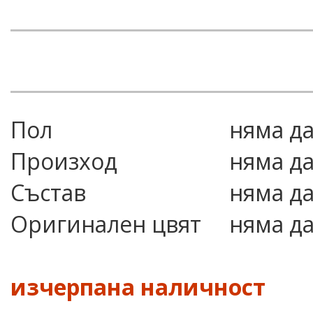
Пол
няма д
Произход
няма д
Състав
няма д
Оригинален цвят
няма д
изчерпана наличност