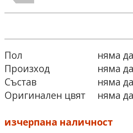
Пол
няма д
Произход
няма д
Състав
няма д
Оригинален цвят
няма д
изчерпана наличност