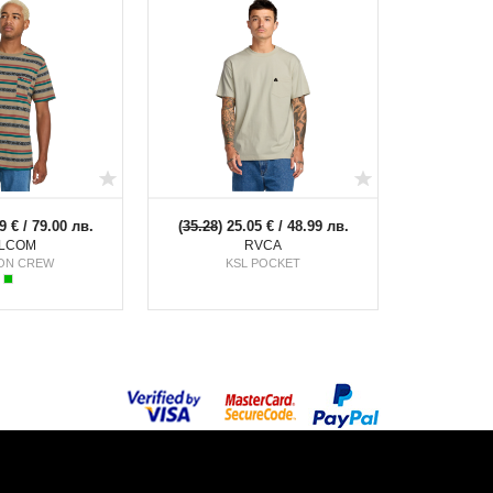
9 € / 79.00 лв.
(
35.28
) 25.05 € / 48.99 лв.
LCOM
RVCA
ON CREW
KSL POCKET