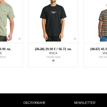
8.90 лв.
(
35.28
) 29.00 € / 56.72 лв.
(
48.57
) 40.3
S
RVCA
VO
HEST
TIGER SUN
TACTI
ОБСЛУЖВАНЕ
NEWSLETTER