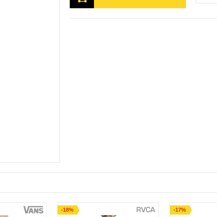
-18%
-17%