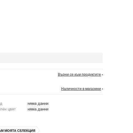
Върни се към продуктите
Наличности в магазини
од
няма данни
лен цвят
няма данни
ЪМ МОЯТА СЕЛЕКЦИЯ