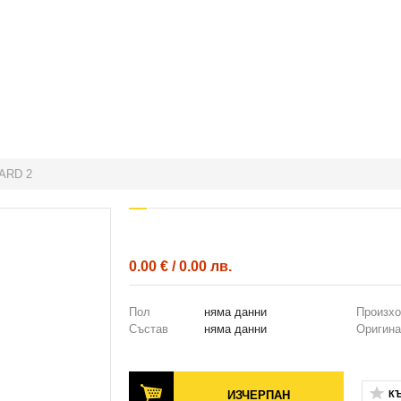
ARD 2
0.00 € / 0.00 лв.
Пол
няма данни
Произх
Състав
няма данни
Оригина
ИЗЧЕРПАН
К