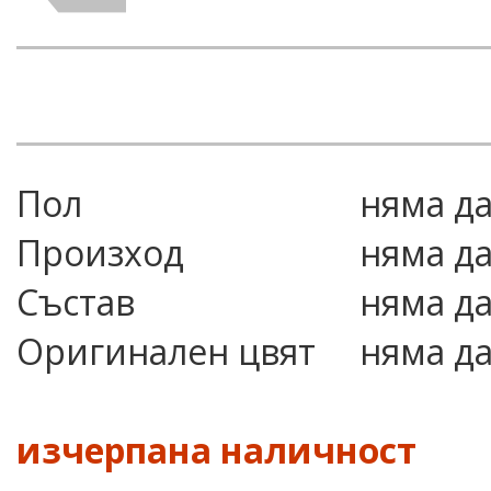
Пол
няма д
Произход
няма д
Състав
няма д
Оригинален цвят
няма д
изчерпана наличност