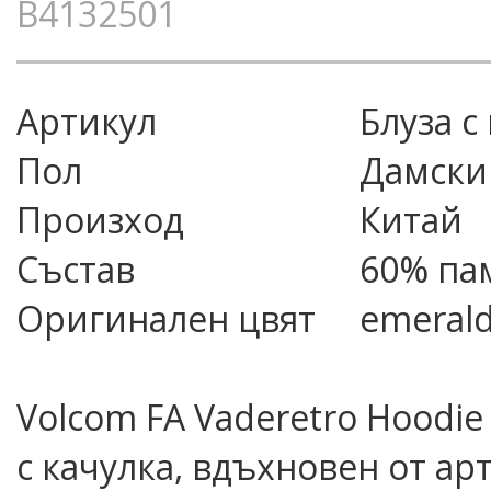
B4132501
Артикул
блуза 
Пол
Дамски
Произход
Китай
Състав
60% па
Оригинален цвят
emerald
Volcom FA Vaderetro Hoodi
с качулка, вдъхновен от ар