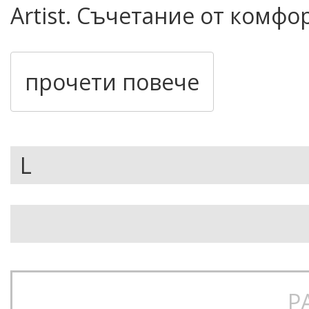
Artist. Съчетание от комфо
прибавя индивидуалност к
прочети повече
Основни характеристики:
Свободна, over‑size крой
Качулка с регулируеми 
Кенгуру джоб отпред
Артистичен печат отпред
Тъкан етикет в подгъва
Р