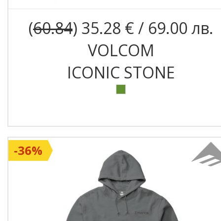
(
60.84
) 35.28 € / 69.00 лв.
VOLCOM
ICONIC STONE
-36%