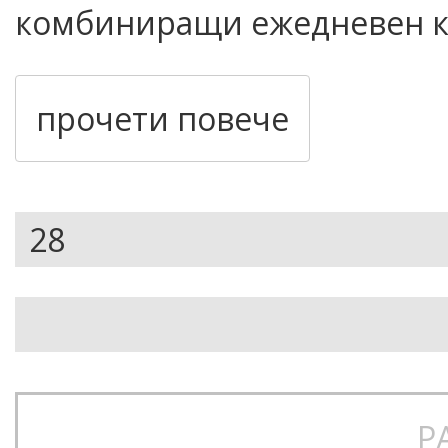
комбиниращи ежедневен ко
Изработени от мека и пред
еластичен елемент, те пре
прочети повече
стилни Volcom детайли.
Кройка:
Modern fit – по-
стегнати
Материал:
Смес от паму
рециклиран полиестер и 
устойчивост
Р