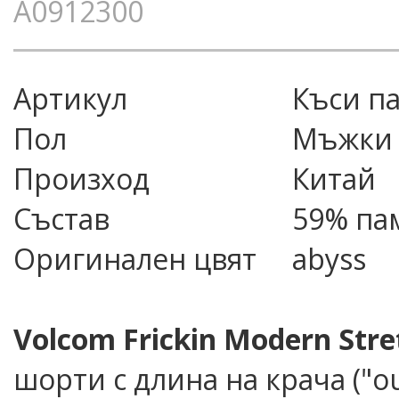
A0912300
Артикул
къси п
Пол
Мъжки
Произход
Китай
Състав
59% пам
Оригинален цвят
abyss
Volcom Frickin Modern Stre
шорти с длина на крача ("ou