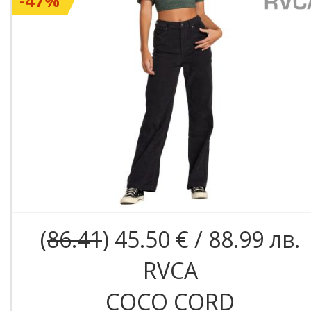
-47%
(
86.41
) 45.50 € / 88.99 лв.
RVCA
COCO CORD