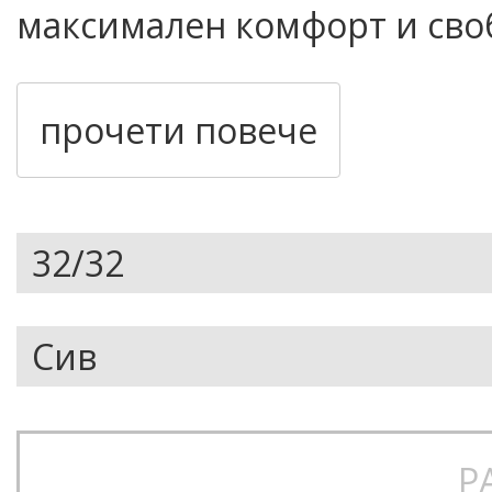
максимален комфорт и сво
градски приключения и акт
прочети повече
Modern fit кройка за ко
Еластичен материал за г
Издръжливи и практични
Подходящи за работа, с
Р