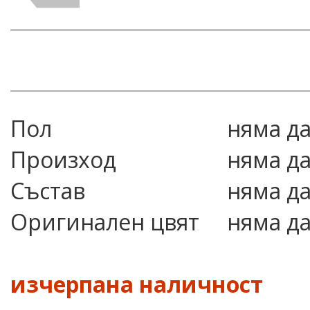
Пол
няма д
Произход
няма д
Състав
няма д
Оригинален цвят
няма д
изчерпана наличност