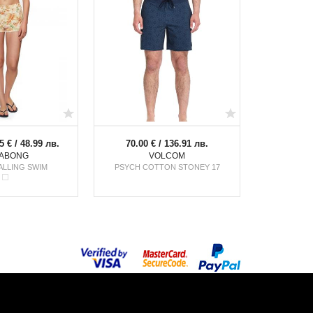
5 € / 48.99 лв.
70.00 € / 136.91 лв.
LABONG
VOLCOM
ALLING SWIM
PSYCH COTTON STONEY 17