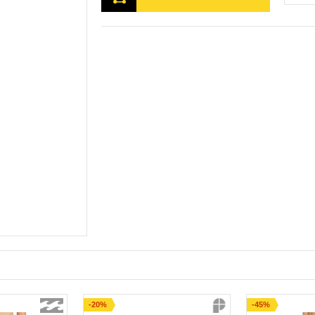
-20%
-45%