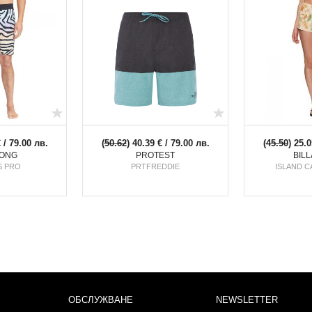
€ / 79.00 лв.
(
50.62
) 40.39 € / 79.00 лв.
(
45.50
) 25.0
BONG
PROTEST
BIL
S PRO
PRTFREDDIE
ISLAND C
ОБСЛУЖВАНЕ
NEWSLETTER