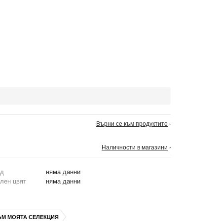
Върни се към продуктите
Наличности в магазини
од
няма данни
лен цвят
няма данни
ЪМ МОЯТА СЕЛЕКЦИЯ