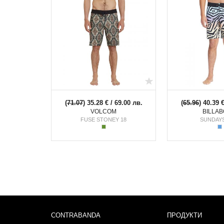
(
71.07
) 35.28 € / 69.00 лв.
(
65.96
) 40.39 
VOLCOM
BILLA
FUSE STONEY 18
SUNDAY
CONTRABANDA
ПРОДУКТИ