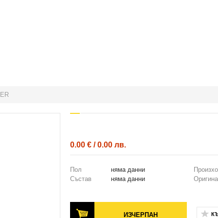
GER
0.00 € / 0.00 лв.
Пол
няма данни
Произх
Състав
няма данни
Оригина
ИЗЧЕРПАН
К