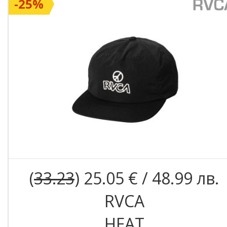
-25%
(
33.23
) 25.05 € / 48.99 лв.
RVCA
HEAT