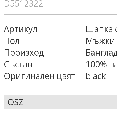
D5512322
Артикул
шапка
Пол
Мъжки
Произход
Бангла
Състав
100% п
Оригинален цвят
black