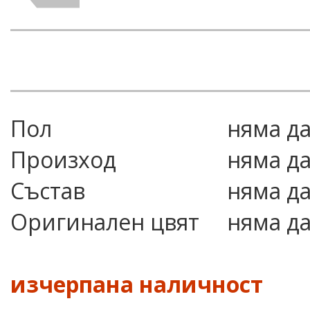
Пол
няма д
Произход
няма д
Състав
няма д
Оригинален цвят
няма д
изчерпана наличност