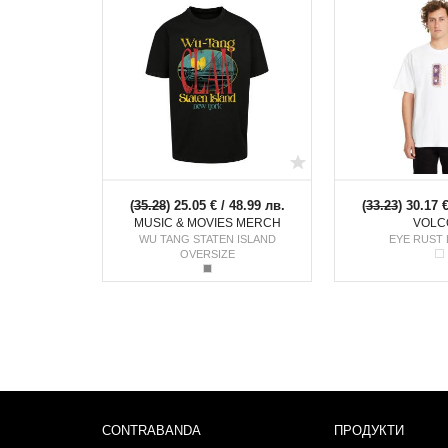
(
35.28
) 25.05 € / 48.99 лв.
(
33.23
) 30.17 
MUSIC & MOVIES MERCH
VOLC
WU TANG STATEN ISLAND
EYE RUST 
OVERSIZE
CONTRABANDA
ПРОДУКТИ