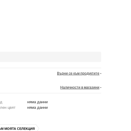
Върни се към продуктите
Наличности в магазини
од
няма данни
лен цвят
няма данни
ЪМ МОЯТА СЕЛЕКЦИЯ