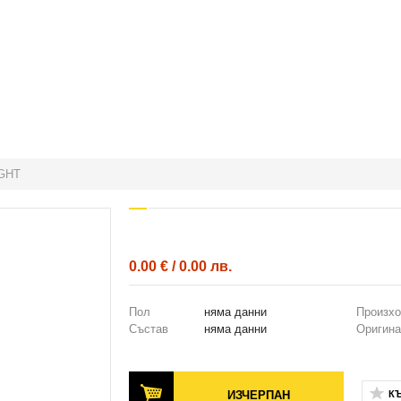
GHT
0.00 € / 0.00 лв.
Пол
няма данни
Произх
Състав
няма данни
Оригина
ИЗЧЕРПАН
К