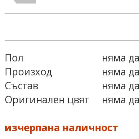
Пол
няма д
Произход
няма д
Състав
няма д
Оригинален цвят
няма д
изчерпана наличност