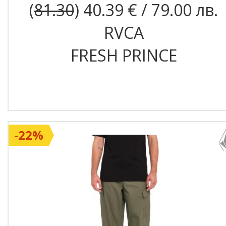
(
81.30
) 40.39 € / 79.00 лв.
RVCA
FRESH PRINCE
-22%