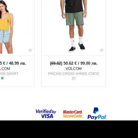
5 € / 48.99 лв.
(
69.02
) 50.62 € / 99.00 лв.
LCOM
VOLCOM
ONE SHORT
FRICKIN CROSS SHRED STATIC
20