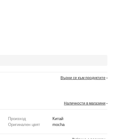
Върни се към продуктите
Наличности в магазини
Произход
Китай
Оригинален цвят
mocha