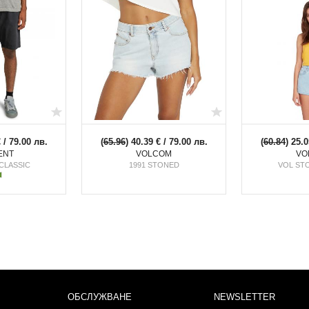
€ / 79.00 лв.
(
65.96
) 40.39 € / 79.00 лв.
(
60.84
) 25.0
ENT
VOLCOM
VO
CLASSIC
1991 STONED
VOL ST
ОБСЛУЖВАНЕ
NEWSLETTER