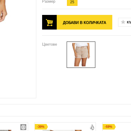
Размер
25
ДОБАВИ В КОЛИЧКАТА
К
Цветове
-39%
-59%