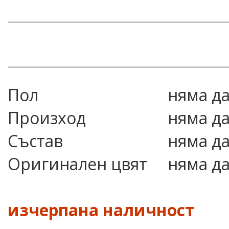
Пол
няма д
Произход
няма д
Състав
няма д
Оригинален цвят
няма д
изчерпана наличност