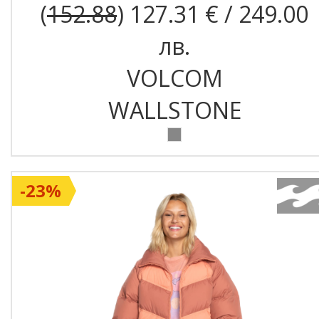
(
152.88
) 127.31 € / 249.00
лв.
VOLCOM
WALLSTONE
-23%