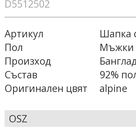
D5512502
Артикул
шапка
Пол
Мъжки
Произход
Бангла
Състав
92% пол
Оригинален цвят
alpine