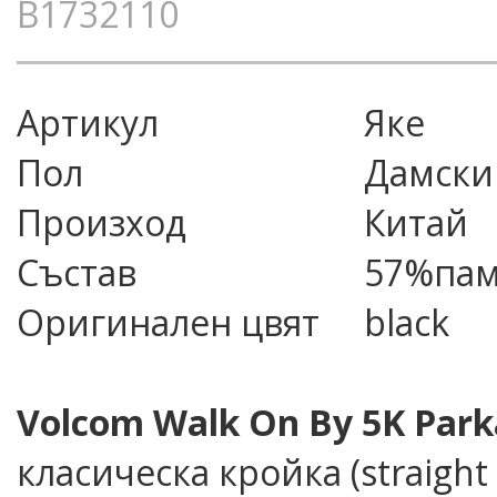
B1732110
Артикул
яке
Пол
Дамски
Произход
Китай
Състав
57%пам
Оригинален цвят
black
Volcom Walk On By 5K Park
класическа кройка (straight