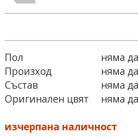
Пол
няма д
Произход
няма д
Състав
няма д
Оригинален цвят
няма д
изчерпана наличност