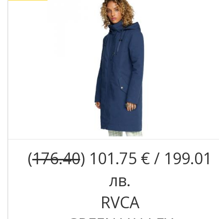
(
176.40
) 101.75 € / 199.01
лв.
RVCA