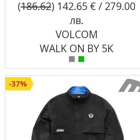
(
186.62
) 142.65 € / 279.00
лв.
VOLCOM
WALK ON BY 5K
-37%