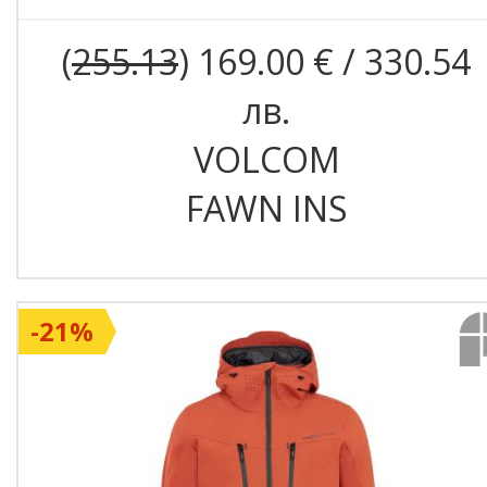
(
255.13
) 169.00 € / 330.54
лв.
VOLCOM
FAWN INS
-21%