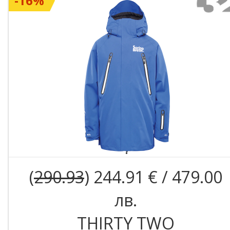
-16%
(
290.93
) 244.91 € / 479.00
лв.
THIRTY TWO