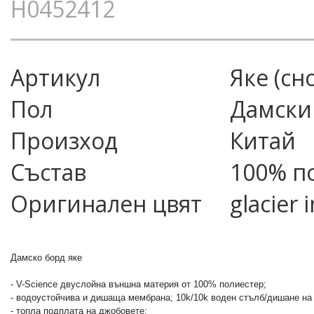
H0452412
Артикул
яке (сн
Пол
Дамски
Произход
Китай
Състав
100% п
Оригинален цвят
glacier 
Дамско борд яке
- V-Sciencе двуслойна външна материя от 100% полиестер;
- водоустойчива и дишаща мембрана; 10k/10k воден стълб/дишане на
- топла подплата на джобовете;