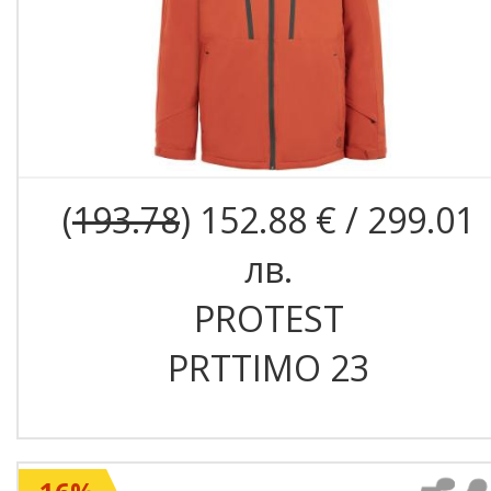
(
193.78
) 152.88 € / 299.01
лв.
PROTEST
PRTTIMO 23