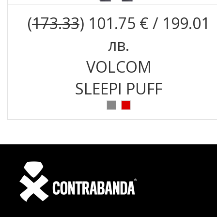
(
173.33
) 101.75 € / 199.01
лв.
VOLCOM
SLEEPI PUFF