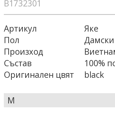
B1732301
Артикул
яке
Пол
Дамски
Произход
Виетна
Състав
100% п
Оригинален цвят
black