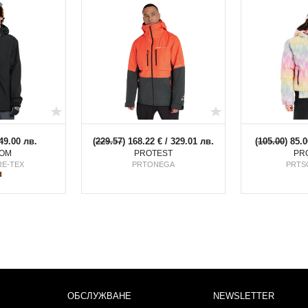
49.00 лв.
(
229.57
) 168.22 € / 329.01 лв.
(
105.00
) 85.0
OM
PROTEST
PR
RE-TEX
PRTONEGA
PRTS
ОБСЛУЖВАНЕ
NEWSLETTER