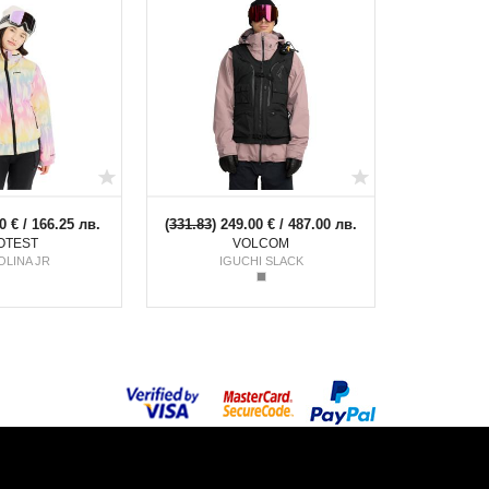
0 € / 166.25 лв.
(
331.83
) 249.00 € / 487.00 лв.
OTEST
VOLCOM
OLINA JR
IGUCHI SLACK