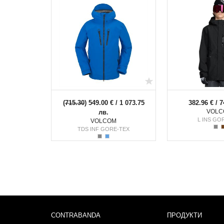
(
715.30
) 549.00 € / 1 073.75
382.96 € / 7
VOLC
лв.
L INS GO
VOLCOM
TDS INF GORE-TEX
CONTRABANDA
ПРОДУКТИ