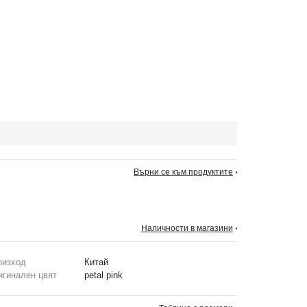
Върни се към продуктите
Наличности в магазини
оизход
Китай
игинален цвят
petal pink