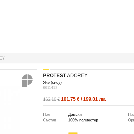
EY
PROTEST
ADOREY
яке (сноу)
6611412
101.75 € / 199.01 лв.
163.10 €
Пол
Дамски
Пр
Състав
100% полиестер
Ор