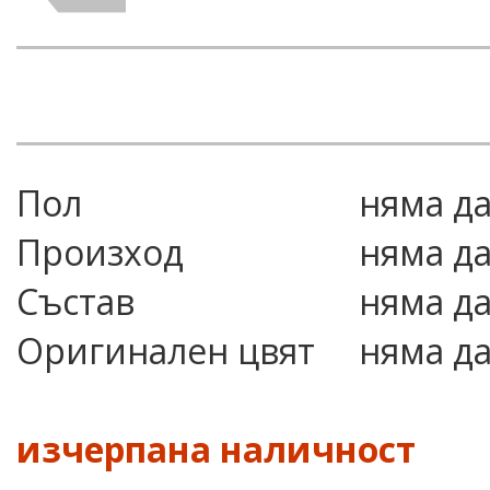
Пол
няма д
Произход
няма д
Състав
няма д
Оригинален цвят
няма д
изчерпана наличност