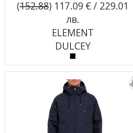
(
152.88
) 117.09 € / 229.01
лв.
ELEMENT
DULCEY