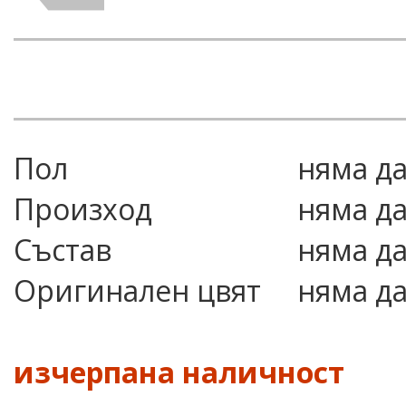
Пол
няма д
Произход
няма д
Състав
няма д
Оригинален цвят
няма д
изчерпана наличност