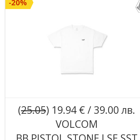
-20%
(
25.05
) 19.94 € / 39.00 лв.
VOLCOM
BB PISTOL STONE LSE SST