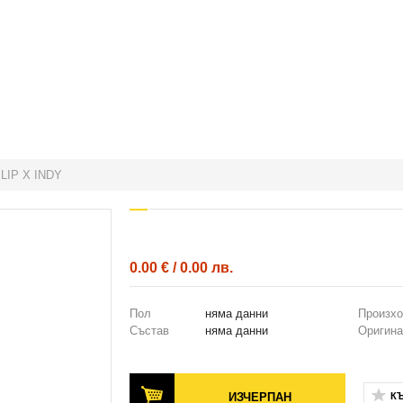
LIP X INDY
0.00 € / 0.00 лв.
Пол
няма данни
Произх
Състав
няма данни
Оригина
ИЗЧЕРПАН
К