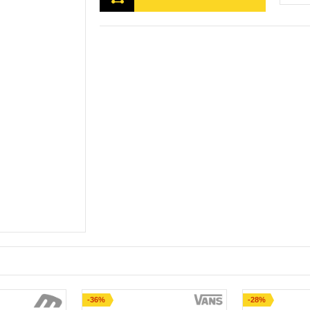
-36%
-28%