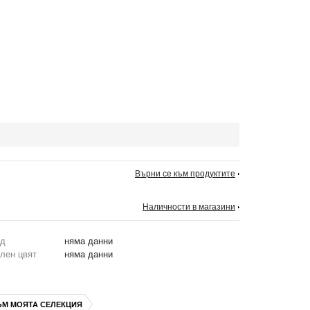
Върни се към продуктите
Наличности в магазини
од
няма данни
лен цвят
няма данни
ЪМ МОЯТА СЕЛЕКЦИЯ