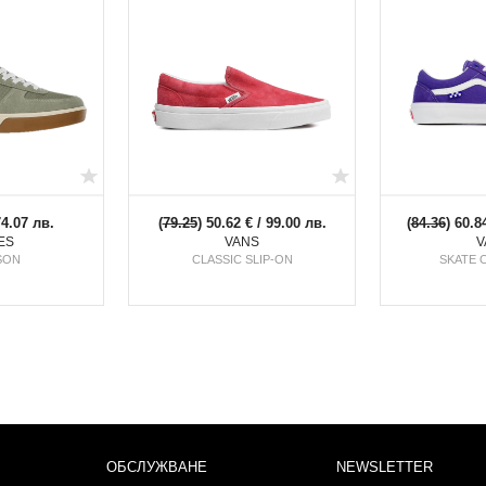
74.07 лв.
(
79.25
) 50.62 € / 99.00 лв.
(
84.36
) 60.8
ES
VANS
V
SON
CLASSIC SLIP-ON
SKATE 
ОБСЛУЖВАНЕ
NEWSLETTER