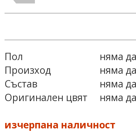
Пол
няма д
Произход
няма д
Състав
няма д
Оригинален цвят
няма д
изчерпана наличност