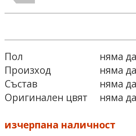
Пол
няма д
Произход
няма д
Състав
няма д
Оригинален цвят
няма д
изчерпана наличност