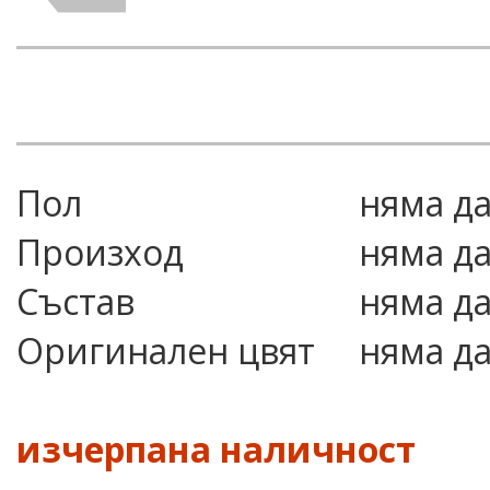
Пол
няма д
Произход
няма д
Състав
няма д
Оригинален цвят
няма д
изчерпана наличност