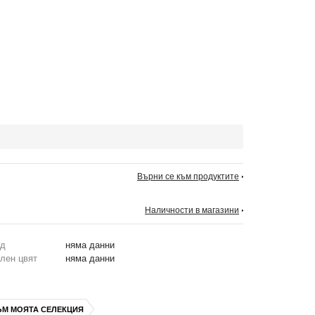
Върни се към продуктите
Наличности в магазини
од
няма данни
лен цвят
няма данни
ЪМ МОЯТА СЕЛЕКЦИЯ