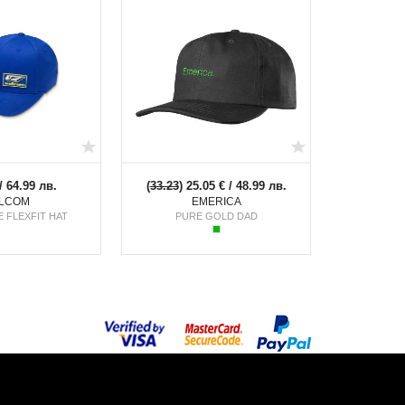
/ 64.99 лв.
(
33.23
) 25.05 € / 48.99 лв.
LCOM
EMERICA
 FLEXFIT HAT
PURE GOLD DAD