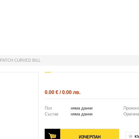
 PATCH CURVED BILL
0.00 € / 0.00 лв.
Пол
няма данни
Произх
Състав
няма данни
Оригина
ИЗЧЕРПАН
К